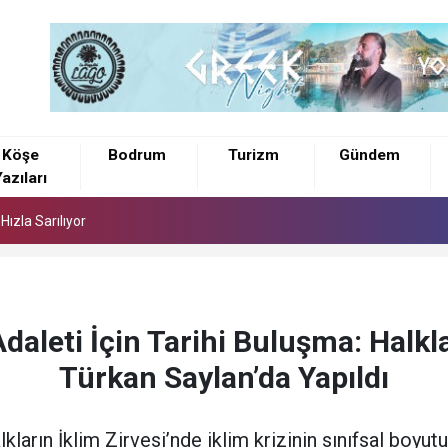
a Mezar Buluntuları Ortaya Çıktı
Köşe
Bodrum
Turizm
Gündem
azıları
ızla Sarılıyor
a Mezar Buluntuları Ortaya Çıktı
ızla Sarılıyor
daleti İçin Tarihi Buluşma: Halkla
Türkan Saylan’da Yapıldı
ların İklim Zirvesi’nde iklim krizinin sınıfsal boy