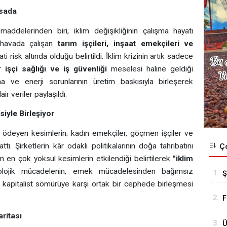
asada
delerinden biri, iklim değişikliğinin çalışma hayatı
k havada çalışan
tarım işçileri, inşaat emekçileri ve
ti risk altında olduğu belirtildi. İklim krizinin artık sadece
ir
işçi sağlığı ve iş güvenliği
meselesi haline geldiği
nma ve enerji sorunlarının üretim baskısıyla birleşerek
r veriler paylaşıldı.
iyle Birleşiyor
ır ödeyen kesimlerin; kadın emekçiler, göçmen işçiler ve
tı. Şirketlerin kâr odaklı politikalarının doğa tahribatını
Ço
dan en çok yoksul kesimlerin etkilendiği belirtilerek
"iklim
kolojik mücadelenin, emek mücadelesinden bağımsız
1.
Ş
 kapitalist sömürüye karşı ortak bir cephede birleşmesi
İ
2.
F
ritası
3.
Ü