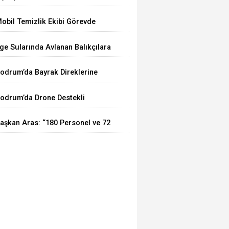
obil Temizlik Ekibi Görevde
ge Sularında Avlanan Balıkçılara
unan Tacizi Dur Durak Bilmiyor
odrum’da Bayrak Direklerine
apsamlı Bakım
odrum’da Drone Destekli
yuşturucu Operasyonu: 2
aşkan Aras: “180 Personel ve 72
utuklama
eni Araçla İtfaiyemizi
üçlendiriyoruz”