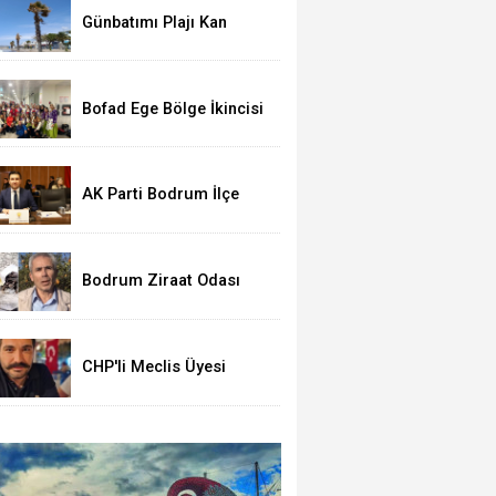
DAVET
Günbatımı Plajı Kan
Ağlıyor: Dev Palmiyeler
Bir Bir Kuruyor!
Bofad Ege Bölge İkincisi
Oldu
AK Parti Bodrum İlçe
Başkanlığına Seha
Ergene Atandı
Bodrum Ziraat Odası
Başkanı Yapay Zekâ
Destekli Sahte Reklam
Mağduru
CHP'li Meclis Üyesi
Niyazi Atare Gözaltında