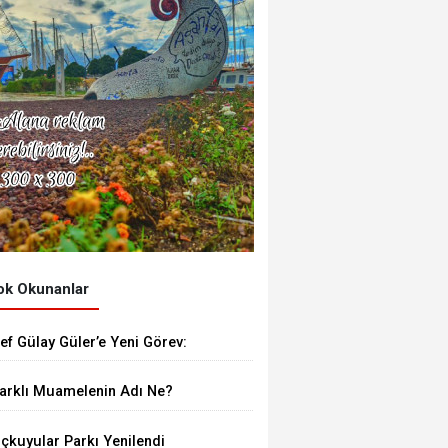
k Okunanlar
ef Gülay Güler’e Yeni Görev:
SGAD Muğla Temsilcisi Oldu
arklı Muamelenin Adı Ne?
çkuyular Parkı Yenilendi