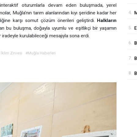
nteraktif oturumlarla devam eden buluşmada, yerel
ımcılar, Muğla’nın tarım alanlarından kıyı şeridine kadar her
4.
M
liğine karşı somut çözüm önerileri geliştirdi.
Halkların
lan bu buluşma, doğayla uyumlu ve eşitlikçi bir yaşamın
5.
E
 iradeyle kurulabileceği mesajıyla sona erdi.
Y
6.
B
K
 İklim Zirvesi
#Muğla Haberleri
7.
B
U
8.
B
T
Y
G