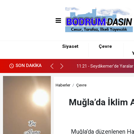
09:46 - Kötekli’de Yol Kazısınd
Siyaset
Çevre
Y
11:21 - Seydikemer’de Yaralar H
SON DAKİKA
09:46 - Kötekli’de Yol Kazısınd
11:21 - Seydikemer’de Yaralar H
Haberler
Çevre
Muğla’da İklim A
Muğla’da düzenlenen Halk