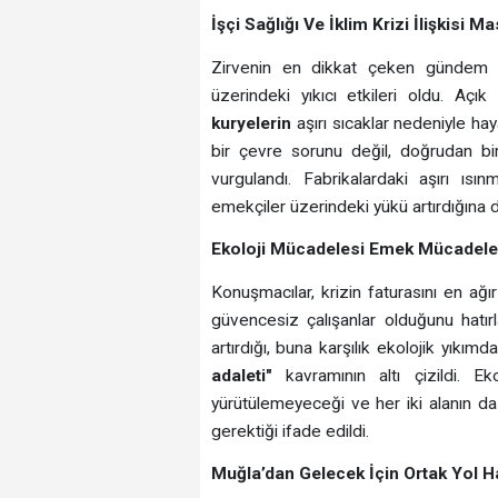
İşçi Sağlığı Ve İklim Krizi İlişkisi M
Zirvenin en dikkat çeken gündem mad
üzerindeki yıkıcı etkileri oldu. Açı
kuryelerin
aşırı sıcaklar nedeniyle haya
bir çevre sorunu değil, doğrudan b
vurgulandı. Fabrikalardaki aşırı ısı
emekçiler üzerindeki yükü artırdığına dai
Ekoloji Mücadelesi Emek Mücadeles
Konuşmacılar, krizin faturasını en ağ
güvencesiz çalışanlar olduğunu hatırlat
artırdığı, buna karşılık ekolojik yıkım
adaleti"
kavramının altı çizildi. E
yürütülemeyeceği ve her iki alanın da
gerektiği ifade edildi.
Muğla’dan Gelecek İçin Ortak Yol Ha