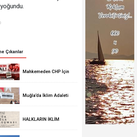
 yoğundu.
0
e Çıkanlar
Mahkemeden CHP İçin
Flaş Karar: 38. Olağan
Kurultayı İptal Edildi
Muğla’da İklim Adaleti
İçin Tarihi Buluşma:
Halkların İklim Zirvesi
Türkan Saylan’da Yapıldı
HALKLARIN İKLİM
ZİRVESİ (People’s
Climate Summit)
MUĞLA BULUŞMASINA