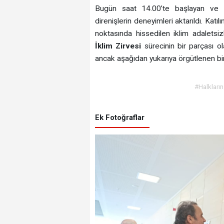
Bugün saat 14.00’te başlayan ve i
direnişlerin deneyimleri aktarıldı. Katıl
noktasında hissedilen iklim adaletsiz
İklim Zirvesi
sürecinin bir parçası o
ancak aşağıdan yukarıya örgütlenen bir
#Halkların
Ek Fotoğraflar