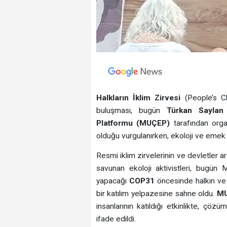
Halkların İklim Zirvesi
(People’s C
buluşması, bugün
Türkan Saylan
Platformu (MUÇEP)
tarafından organ
olduğu vurgulanırken, ekoloji ve emek m
Resmi iklim zirvelerinin ve devletler 
savunan ekoloji aktivistleri, bugün M
yapacağı
COP31
öncesinde halkın ve
bir katılım yelpazesine sahne oldu.
M
insanlarının katıldığı etkinlikte, ç
ifade edildi.