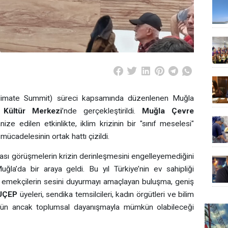
limate Summit) süreci kapsamında düzenlenen Muğla
 Kültür Merkezi
’nde gerçekleştirildi.
Muğla Çevre
ize edilen etkinlikte, iklim krizinin bir "sınıf meselesi"
ücadelesinin ortak hattı çizildi.
arası görüşmelerin krizin derinleşmesini engelleyemediğini
uğla’da bir araya geldi. Bu yıl Türkiye’nin ev sahipliği
 emekçilerin sesini duyurmayı amaçlayan buluşma, geniş
UÇEP
üyeleri, sendika temsilcileri, kadın örgütleri ve bilim
özümün ancak toplumsal dayanışmayla mümkün olabileceği