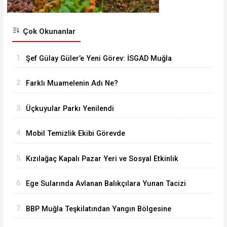
Çok Okunanlar
1.
Şef Gülay Güler’e Yeni Görev: İSGAD Muğla
Temsilcisi Oldu
2.
Farklı Muamelenin Adı Ne?
3.
Üçkuyular Parkı Yenilendi
4.
Mobil Temizlik Ekibi Görevde
5.
Kızılağaç Kapalı Pazar Yeri ve Sosyal Etkinlik
Alanı’nda 2. Etap Tamamlandı
6.
Ege Sularında Avlanan Balıkçılara Yunan Tacizi
Dur Durak Bilmiyor
7.
BBP Muğla Teşkilatından Yangın Bölgesine
Destek: “Yeşil Vatan Hepimizin Ortak