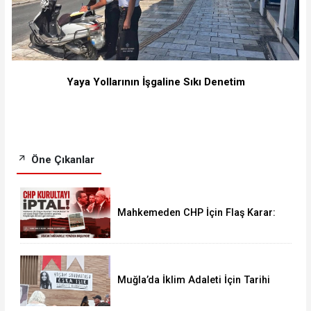
Yaya Yollarının İşgaline Sıkı Denetim
Öne Çıkanlar
Mahkemeden CHP İçin Flaş Karar:
38. Olağan Kurultayı İptal Edildi
Muğla’da İklim Adaleti İçin Tarihi
Buluşma: Halkların İklim Zirvesi
Türkan Saylan’da Yapıldı