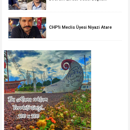
Yapay Zekâ Destekli Sahte Reklam
Mağduru
CHP'li Meclis Üyesi Niyazi Atare
Gözaltında