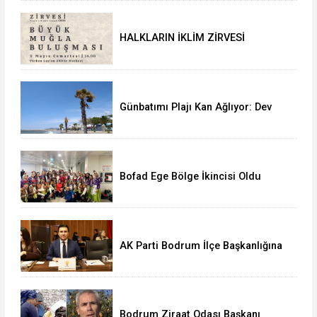
HALKLARIN İKLİM ZİRVESİ
(People’s Climate Summit) MUĞLA
BULUŞMASINA DAVET
Günbatımı Plajı Kan Ağlıyor: Dev
Palmiyeler Bir Bir Kuruyor!
Bofad Ege Bölge İkincisi Oldu
AK Parti Bodrum İlçe Başkanlığına
Seha Ergene Atandı
Bodrum Ziraat Odası Başkanı