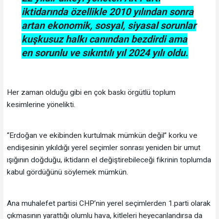
iktidarında özellikle 2010 yılından sonra
artan ekonomik, sosyal, siyasal sorunlar
kuşkusuz halkı canından bezdirdi ama
en sorunlu ve sıkıntılı yıl 2024 yılı oldu.
Her zaman olduğu gibi en çok baskı örgütlü toplum
kesimlerine yönelikti.
“Erdoğan ve ekibinden kurtulmak mümkün değil” korku ve
endişesinin yıkıldığı yerel seçimler sonrası yeniden bir umut
ışığının doğduğu, iktidarın el değiştirebileceği fikrinin toplumda
kabul gördüğünü söylemek mümkün.
Ana muhalefet partisi CHP’nin yerel seçimlerden 1.parti olarak
çıkmasının yarattığı olumlu hava, kitleleri heyecanlandırsa da