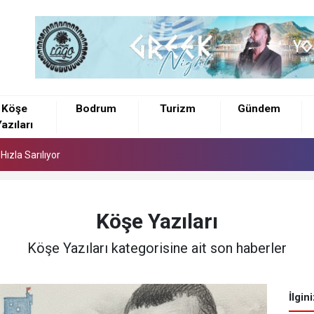
a Mezar Buluntuları Ortaya Çıktı
Köşe
Bodrum
Turizm
Gündem
azıları
ızla Sarılıyor
a Mezar Buluntuları Ortaya Çıktı
ızla Sarılıyor
Köşe Yazıları
Köşe Yazıları kategorisine ait son haberler
İlgin