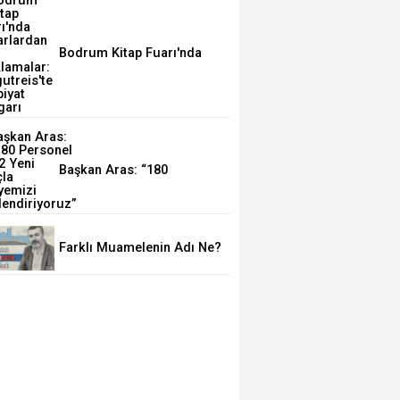
Bodrum Kitap Fuarı'nda
Yazarlardan Özel
Açıklamalar: Turgutreis'te
Edebiyat Rüzgarı
Başkan Aras: “180
Personel ve 72 Yeni Araçla
İtfaiyemizi
Güçlendiriyoruz”
Farklı Muamelenin Adı Ne?