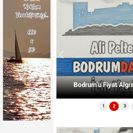
Muğla Siyasetinin "Aydın
 Iskalamak
1
2
3