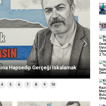
"lık ve "Gölgeli" Yanı: Aydın Ayaydın
Portresi
4
5
6
7
8
9
10