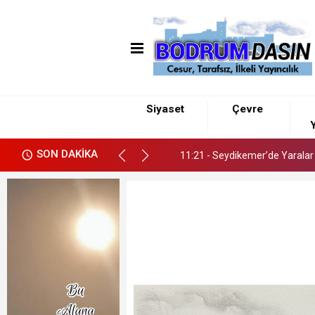
09:46 - Kötekli’de Yol Kazısınd
Siyaset
Çevre
Y
11:21 - Seydikemer’de Yaralar H
SON DAKİKA
09:46 - Kötekli’de Yol Kazısınd
11:21 - Seydikemer’de Yaralar H