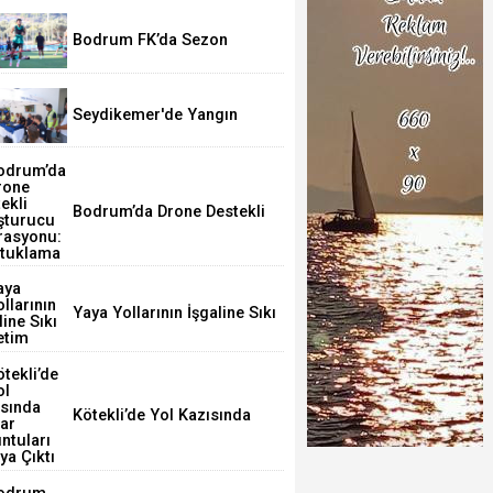
Bodrum FK’da Sezon
Mottosu: “Hem Yarışmacı
Hem Yetiştirici”
Seydikemer'de Yangın
Sonrası Seferberlik
Bodrum’da Drone Destekli
Uyuşturucu Operasyonu: 2
Tutuklama
Mandalinci'nin Ortada Duran Siyaset Tarzı ve 
Günleri
Yaya Yollarının İşgaline Sıkı
Denetim
Kötekli’de Yol Kazısında
Mezar Buluntuları Ortaya
Çıktı