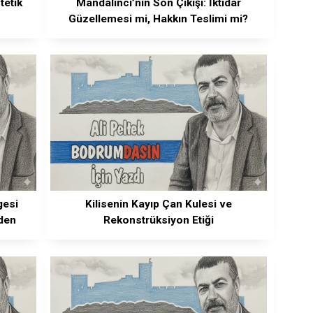
tetik
Mandalinci’nin Son Çıkışı: İktidar
Güzellemesi mi, Hakkın Teslimi mi?
gesi
Kilisenin Kayıp Çan Kulesi ve
den
Rekonstrüksiyon Etiği