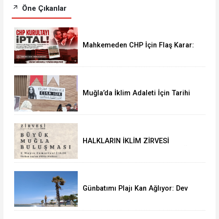
Öne Çıkanlar
Mahkemeden CHP İçin Flaş Karar:
38. Olağan Kurultayı İptal Edildi
Muğla’da İklim Adaleti İçin Tarihi
Buluşma: Halkların İklim Zirvesi
Türkan Saylan’da Yapıldı
HALKLARIN İKLİM ZİRVESİ
(People’s Climate Summit) MUĞLA
BULUŞMASINA DAVET
Günbatımı Plajı Kan Ağlıyor: Dev
Palmiyeler Bir Bir Kuruyor!