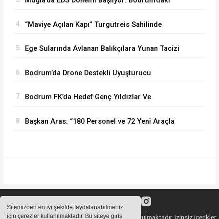
Muğla’da EDS Dönemi Başlıyor: Bodrum’daki
Hız Koridorlarına Dikkat!
4.
“Maviye Açılan Kapı” Turgutreis Sahilinde
Yerini Aldı
5.
Ege Sularında Avlanan Balıkçılara Yunan Tacizi
Dur Durak Bilmiyor
6.
Bodrum’da Drone Destekli Uyuşturucu
Operasyonu: 2 Tutuklama
7.
Bodrum FK’da Hedef Genç Yıldızlar Ve
Galibiyet
8.
Başkan Aras: “180 Personel ve 72 Yeni Araçla
İtfaiyemizi Güçlendiriyoruz”
Sitemizden en iyi şekilde faydalanabilmeniz
için çerezler kullanılmaktadır. Bu siteye giriş
Sitemizde bulunan içeriklerin tüm hakları saklı tutulmaktadır, izinsiz içerikler