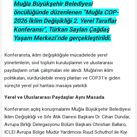
Muğla Büyükşehir Belediyesi
öncülüğünde düzenlenen “Muğla COP-
2026 İklim Değişikliği 2. Yerel Taraflar
Konferansı”, Türkan Saylan Çağdaş
Yaşam Merkezi’nde gerçekleştirildi.
Konferansta, iklim değişikliğiyle mücadelede yerel
yönetimlerin, sivil toplum kuruluşlarının ve uluslararası
paydaşların ortak çalışmaları ele alındı. Muğla’nın iklim
politikaları, sürdürülebilir enerji planları ve COP31’e giden
süreçte yerel yol haritası masaya yatırıldı.
Yerel ve Uluslararası Paydaşlar Aynı Masada
Konferansın açılış konuşmalarını Muğla Büyükşehir Belediyesi
İklim Değişikliği ve Sıfır Atık Dairesi Başkanı Dr. Cihan Dündar,
Avrupa Birliği Delegasyonu Bölüm Başkanı Christian Ballaro,
ICLEI Avrupa Bölge Müdür Yardımcısı Ruud Schuthof ile Kıyı