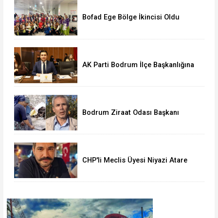
Bofad Ege Bölge İkincisi Oldu
AK Parti Bodrum İlçe Başkanlığına
Seha Ergene Atandı
Bodrum Ziraat Odası Başkanı
Yapay Zekâ Destekli Sahte Reklam
Mağduru
CHP'li Meclis Üyesi Niyazi Atare
Gözaltında