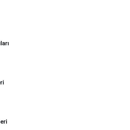
ları
ri
eri