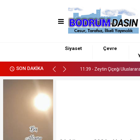
11:39 - Zeytin Çiçeği Uluslarar
14:04 - Bodrum FK’da Hedef Gen
Siyaset
Çevre
Y
13:44 - Bodrum’da Drone Dest
SON DAKİKA
11:39 - Zeytin Çiçeği Uluslarar
14:04 - Bodrum FK’da Hedef Gen