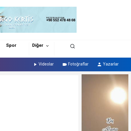
Spor
Diğer
Videolar
Fotoğraflar
Yazarlar