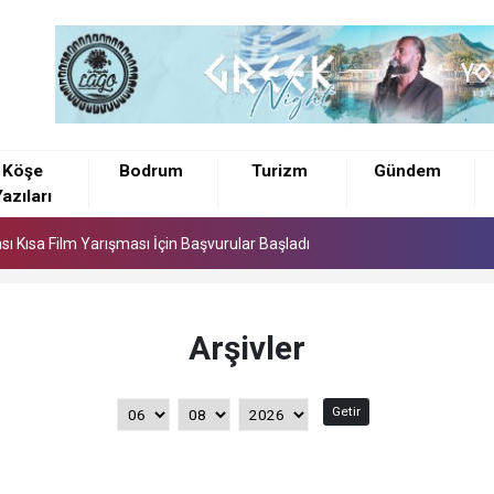
ası Kısa Film Yarışması İçin Başvurular Başladı
ç Yıldızlar Ve Galibiyet
Köşe
Bodrum
Turizm
Gündem
azıları
ekli Uyuşturucu Operasyonu: 2 Tutuklama
ası Kısa Film Yarışması İçin Başvurular Başladı
ç Yıldızlar Ve Galibiyet
Arşivler
Getir