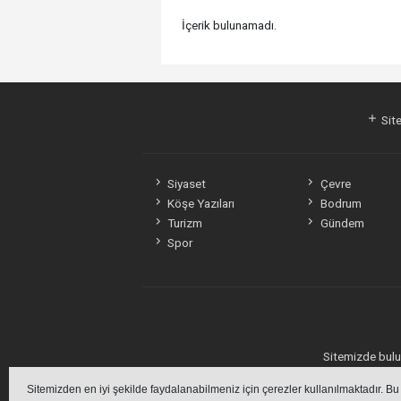
İçerik bulunamadı.
Site
Siyaset
Çevre
Köşe Yazıları
Bodrum
Turizm
Gündem
Spor
Sitemizde bulun
Sitemizden en iyi şekilde faydalanabilmeniz için çerezler kullanılmaktadır. Bu