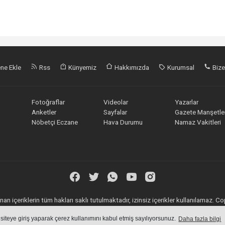
ne Ekle
Rss
Künyemiz
Hakkımızda
Kurumsal
Bize
Fotoğraflar
Videolar
Yazarlar
Anketler
Sayfalar
Gazete Manşetler
Nöbetçi Eczane
Hava Durumu
Namaz Vakitleri
an içeriklerin tüm hakları saklı tutulmaktadır, izinsiz içerikler kullanılamaz. 
Haber Yazılımı:
Web Aksiyon
 siteye giriş yaparak çerez kullanımını kabul etmiş sayılıyorsunuz.
Daha fazla bilgi
haber yazılımı
haber paketi
haber scripti
haber yazılım
haber script