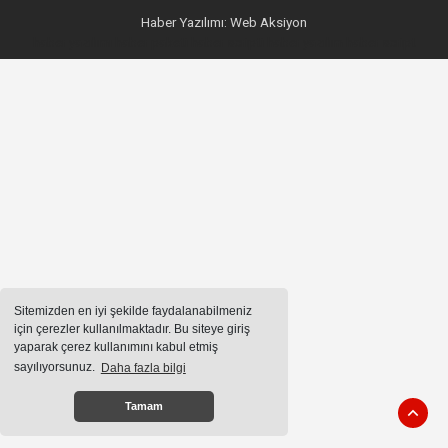
Haber Yazılımı:
Web Aksiyon
haber yazılımı
haber paketi
haber scripti
haber yazılım
haber script
Sitemizden en iyi şekilde faydalanabilmeniz
için çerezler kullanılmaktadır. Bu siteye giriş
yaparak çerez kullanımını kabul etmiş
sayılıyorsunuz.
Daha fazla bilgi
Tamam