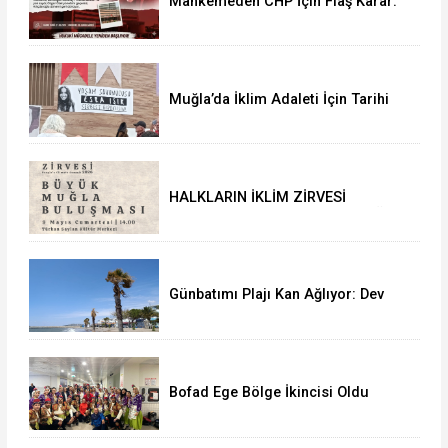
Mahkemeden CHP İçin Flaş Karar:
38. Olağan Kurultayı İptal Edildi
Muğla’da İklim Adaleti İçin Tarihi
Buluşma: Halkların İklim Zirvesi
Türkan Saylan’da Yapıldı
HALKLARIN İKLİM ZİRVESİ
(People’s Climate Summit) MUĞLA
BULUŞMASINA DAVET
Günbatımı Plajı Kan Ağlıyor: Dev
Palmiyeler Bir Bir Kuruyor!
Bofad Ege Bölge İkincisi Oldu