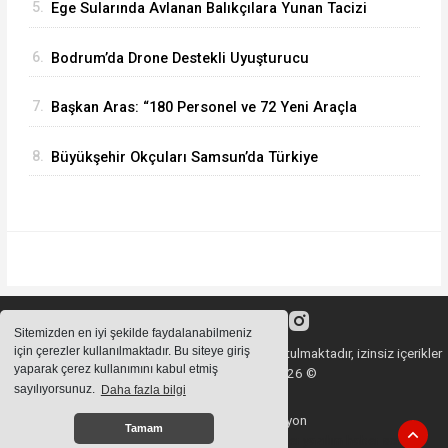
5.
Ege Sularında Avlanan Balıkçılara Yunan Tacizi
Dur Durak Bilmiyor
6.
Bodrum’da Drone Destekli Uyuşturucu
Operasyonu: 2 Tutuklama
7.
Başkan Aras: “180 Personel ve 72 Yeni Araçla
İtfaiyemizi Güçlendiriyoruz”
8.
Büyükşehir Okçuları Samsun’da Türkiye
Şampiyonu
Sitemizden en iyi şekilde faydalanabilmeniz
için çerezler kullanılmaktadır. Bu siteye giriş
Sitemizde bulunan içeriklerin tüm hakları saklı tutulmaktadır, izinsiz içerikler
yaparak çerez kullanımını kabul etmiş
kullanılamaz. Copyright 2026 ©
sayılıyorsunuz.
Daha fazla bilgi
Haber Yazılımı:
Web Aksiyon
Tamam
haber yazılımı
haber paketi
haber scripti
haber yazılım
haber script