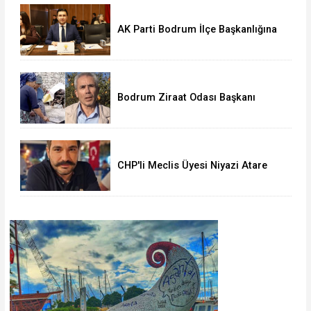
AK Parti Bodrum İlçe Başkanlığına
Seha Ergene Atandı
Bodrum Ziraat Odası Başkanı
Yapay Zekâ Destekli Sahte Reklam
Mağduru
CHP'li Meclis Üyesi Niyazi Atare
Gözaltında