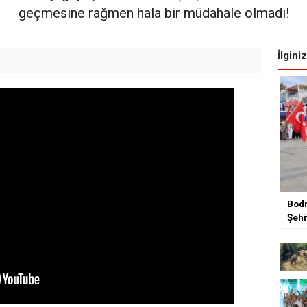
geçmesine rağmen hala bir müdahale olmadı!
İlgini
Bodr
Şehi