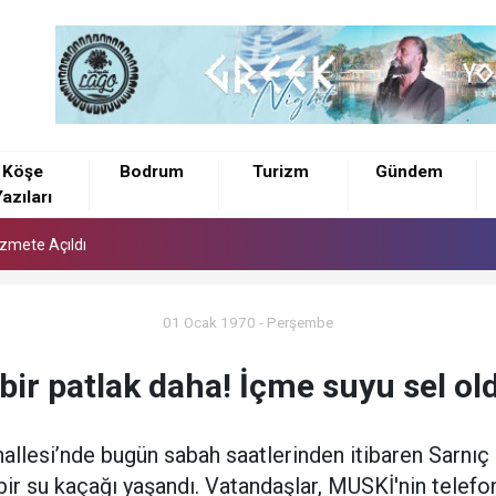
izmete Açıldı
Köşe
Bodrum
Turizm
Gündem
azıları
izmete Açıldı
izmete Açıldı
01 Ocak 1970 - Perşembe
bir patlak daha! İçme suyu sel old
allesi’nde bugün sabah saatlerinden itibaren Sarnı
r su kaçağı yaşandı. Vatandaşlar, MUSKİ'nin telefonla