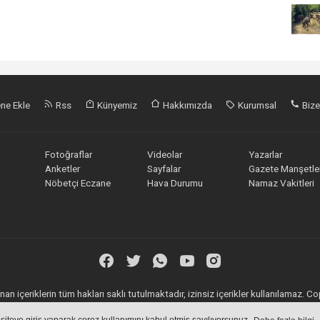
ne Ekle
Rss
Künyemiz
Hakkımızda
Kurumsal
Bize
Fotoğraflar
Videolar
Yazarlar
Anketler
Sayfalar
Gazete Manşetler
Nöbetçi Eczane
Hava Durumu
Namaz Vakitleri
an içeriklerin tüm hakları saklı tutulmaktadır, izinsiz içerikler kullanılamaz. 
Haber Yazılımı:
Web Aksiyon