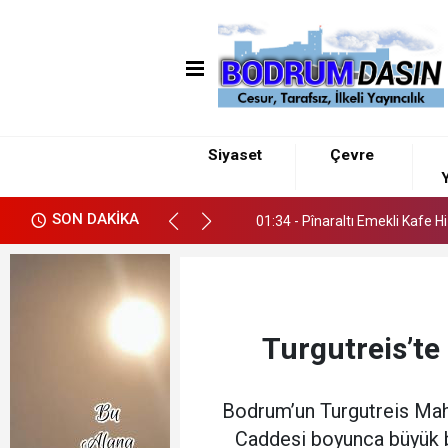
01:34 - Pînaraltı Emekli Kafe H
Siyaset
Çevre
Y
01:34 - Pînaraltı Emekli Kafe H
SON DAKİKA
01:34 - Pînaraltı Emekli Kafe H
Turgutreis’te 
Bodrum’un Turgutreis Mah
Caddesi boyunca büyük bi