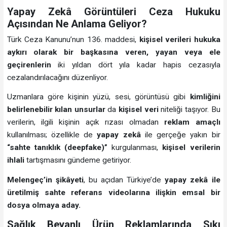
Yapay Zekâ Görüntüleri Ceza Hukuku
Açısından Ne Anlama Geliyor?
Türk Ceza Kanunu’nun 136. maddesi,
kişisel verileri hukuka
aykırı olarak bir başkasına veren, yayan veya ele
geçirenlerin
iki yıldan dört yıla kadar hapis cezasıyla
cezalandırılacağını düzenliyor.
Uzmanlara göre kişinin yüzü, sesi, görüntüsü gibi
kimliğini
belirlenebilir kılan unsurlar
da
kişisel veri
niteliği taşıyor. Bu
verilerin, ilgili kişinin açık rızası olmadan
reklam amaçlı
kullanılması; özellikle de
yapay zekâ
ile gerçeğe yakın bir
“sahte tanıklık (deepfake)”
kurgulanması,
kişisel verilerin
ihlali
tartışmasını gündeme getiriyor.
Melengeç’in şikâyeti
, bu açıdan Türkiye’de
yapay zekâ ile
üretilmiş sahte referans videolarına ilişkin emsal bir
dosya olmaya aday.
Sağlık Beyanlı Ürün Reklamlarında Sıkı