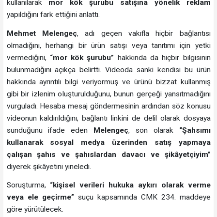
kullanılarak
mor kök şurubu satışına yönelik reklam
yapıldığını fark ettiğini anlattı.
Mehmet Melengeç
, adı geçen vakıfla hiçbir bağlantısı
olmadığını, herhangi bir ürün satışı veya tanıtımı için yetki
vermediğini,
“mor kök şurubu”
hakkında da hiçbir bilgisinin
bulunmadığını açıkça belirtti. Videoda sanki kendisi bu ürün
hakkında ayrıntılı bilgi veriyormuş ve ürünü bizzat kullanmış
gibi bir izlenim oluşturulduğunu, bunun gerçeği yansıtmadığını
vurguladı. Hesaba mesaj göndermesinin ardından söz konusu
videonun kaldırıldığını, bağlantı linkini de delil olarak dosyaya
sunduğunu ifade eden
Melengeç
, son olarak
“Şahsımı
kullanarak sosyal medya üzerinden satış yapmaya
çalışan şahıs ve şahıslardan davacı ve şikâyetçiyim”
diyerek şikâyetini yineledi.
Soruşturma,
“kişisel verileri hukuka aykırı olarak verme
veya ele geçirme”
suçu kapsamında CMK 234. maddeye
göre yürütülecek.