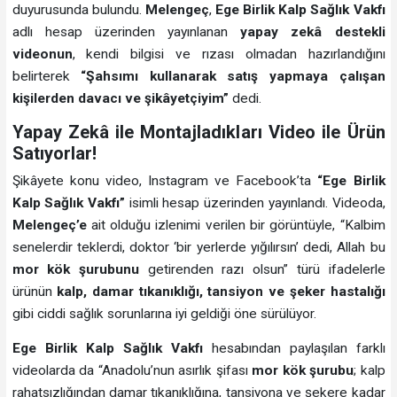
duyurusunda bulundu.
Melengeç
,
Ege Birlik Kalp Sağlık Vakfı
adlı hesap üzerinden yayınlanan
yapay zekâ destekli
videonun
, kendi bilgisi ve rızası olmadan hazırlandığını
belirterek
“Şahsımı kullanarak satış yapmaya çalışan
kişilerden davacı ve şikâyetçiyim”
dedi.
Yapay Zekâ ile Montajladıkları Video ile Ürün
Satıyorlar!
Şikâyete konu video, Instagram ve Facebook’ta
“Ege Birlik
Kalp Sağlık Vakfı”
isimli hesap üzerinden yayınlandı. Videoda,
Melengeç’e
ait olduğu izlenimi verilen bir görüntüyle, “Kalbim
senelerdir teklerdi, doktor ‘bir yerlerde yığılırsın’ dedi, Allah bu
mor kök şurubunu
getirenden razı olsun” türü ifadelerle
ürünün
kalp, damar tıkanıklığı, tansiyon ve şeker hastalığı
gibi ciddi sağlık sorunlarına iyi geldiği öne sürülüyor.
Ege Birlik Kalp Sağlık Vakfı
hesabından paylaşılan farklı
videolarda da “Anadolu’nun asırlık şifası
mor kök şurubu
; kalp
rahatsızlığından damar tıkanıklığına, tansiyona ve şekere kadar