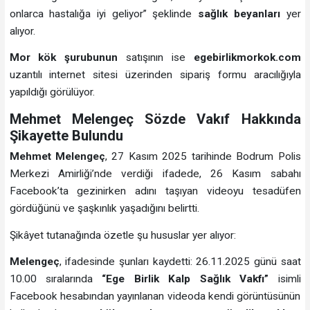
onlarca hastalığa iyi geliyor” şeklinde
sağlık beyanları
yer
alıyor.
Mor kök şurubunun
satışının ise
egebirlikmorkok.com
uzantılı internet sitesi üzerinden sipariş formu aracılığıyla
yapıldığı görülüyor.
Mehmet Melengeç Sözde Vakıf Hakkında
Şikayette Bulundu
Mehmet Melengeç
, 27 Kasım 2025 tarihinde Bodrum Polis
Merkezi Amirliği’nde verdiği ifadede, 26 Kasım sabahı
Facebook’ta gezinirken adını taşıyan videoyu tesadüfen
gördüğünü ve şaşkınlık yaşadığını belirtti.
Şikâyet tutanağında özetle şu hususlar yer alıyor:
Melengeç
, ifadesinde şunları kaydetti: 26.11.2025 günü saat
10.00 sıralarında
“Ege Birlik Kalp Sağlık Vakfı”
isimli
Facebook hesabından yayınlanan videoda kendi görüntüsünün