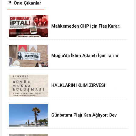
Öne Çıkanlar
Mahkemeden CHP İçin Flaş Karar:
38. Olağan Kurultayı İptal Edildi
Muğla’da İklim Adaleti İçin Tarihi
Buluşma: Halkların İklim Zirvesi
Türkan Saylan’da Yapıldı
HALKLARIN İKLİM ZİRVESİ
(People’s Climate Summit) MUĞLA
BULUŞMASINA DAVET
Günbatımı Plajı Kan Ağlıyor: Dev
Palmiyeler Bir Bir Kuruyor!