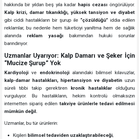
hakkında bir yıldan beş yıla kadar
hapis cezası
öngörülüyor.
Kalp krizi, damar tıkanıklığı, yüksek tansiyon ve diyabet
gibi ciddi hastalıkların bir şurup ile
“çözüldüğü”
iddia edilen
reklamlar, bu nedenle hem tüketiciyi yanıltma hem de sağlık
alanında
reklam yasağı
bakımından hukuki sorunlar
barındırıyor.
Uzmanlar Uyarıyor: Kalp Damarı ve Şeker İçin
“Mucize Şurup” Yok
Kardiyoloji
ve
endokrinoloji
alanındaki bilimsel kılavuzlar,
kalp-damar hastalıkları, hipertansiyon ve diyabetin
uzun
süreli tıbbi takip gerektiren
kronik hastalıklar
olduğunu
vurguluyor. Bu hastalıkların, hekim kontrolü olmaksızın
internetten sipariş edilen
takviye ürünlerle tedavi edilmesi
mümkün değil.
Uzmanlar, bu tür ürünlerin:
Kişileri
bilimsel tedaviden uzaklaştırabileceği
,