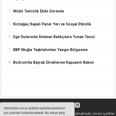
4.
Mobil Temizlik Ekibi Görevde
5.
Kızılağaç Kapalı Pazar Yeri ve Sosyal Etkinlik
Alanı’nda 2. Etap Tamamlandı
6.
Ege Sularında Avlanan Balıkçılara Yunan Tacizi
Dur Durak Bilmiyor
7.
BBP Muğla Teşkilatından Yangın Bölgesine
Destek: “Yeşil Vatan Hepimizin Ortak
8.
Bodrum’da Bayrak Direklerine Kapsamlı Bakım
Emanetidir”
Sitemizden en iyi şekilde faydalanabilmeniz
için çerezler kullanılmaktadır. Bu siteye giriş
Sitemizde bulunan içeriklerin tüm hakları saklı tutulmaktadır, izinsiz içerikler