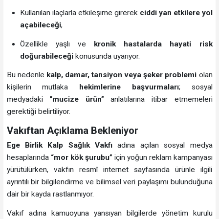
Kullanılan ilaçlarla etkileşime girerek
ciddi yan etkilere yol
açabileceği
,
Özellikle yaşlı ve
kronik hastalarda hayati risk
doğurabileceği
konusunda uyarıyor.
Bu nedenle
kalp, damar, tansiyon veya şeker problemi
olan
kişilerin mutlaka
hekimlerine başvurmaları
; sosyal
medyadaki
“mucize ürün”
anlatılarına itibar etmemeleri
gerektiği belirtiliyor.
Vakıftan Açıklama Bekleniyor
Ege Birlik Kalp Sağlık Vakfı
adına açılan sosyal medya
hesaplarında
“mor kök şurubu”
için yoğun reklam kampanyası
yürütülürken, vakfın resmî internet sayfasında ürünle ilgili
ayrıntılı bir bilgilendirme ve bilimsel veri paylaşımı bulunduğuna
dair bir kayda rastlanmıyor.
Vakıf adına kamuoyuna yansıyan bilgilerde yönetim kurulu