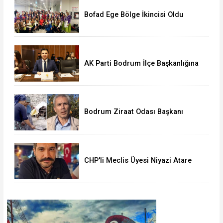
Bofad Ege Bölge İkincisi Oldu
AK Parti Bodrum İlçe Başkanlığına
Seha Ergene Atandı
Bodrum Ziraat Odası Başkanı
Yapay Zekâ Destekli Sahte Reklam
Mağduru
CHP'li Meclis Üyesi Niyazi Atare
Gözaltında