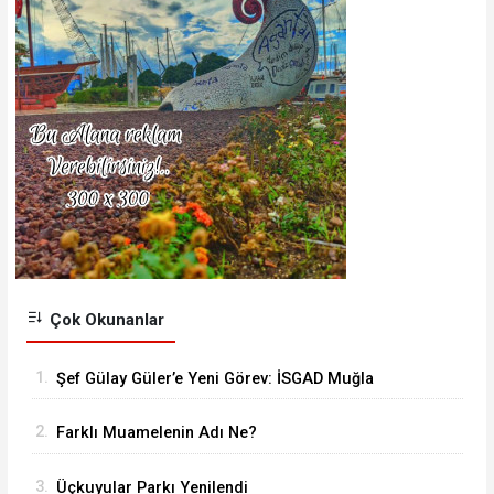
Çok Okunanlar
1.
Şef Gülay Güler’e Yeni Görev: İSGAD Muğla
Temsilcisi Oldu
2.
Farklı Muamelenin Adı Ne?
3.
Üçkuyular Parkı Yenilendi