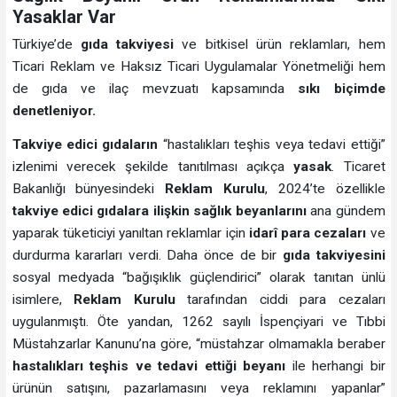
Yasaklar Var
Türkiye’de
gıda takviyesi
ve bitkisel ürün reklamları, hem
Ticari Reklam ve Haksız Ticari Uygulamalar Yönetmeliği hem
de gıda ve ilaç mevzuatı kapsamında
sıkı biçimde
denetleniyor.
Takviye edici gıdaların
“hastalıkları teşhis veya tedavi ettiği”
izlenimi verecek şekilde tanıtılması açıkça
yasak
. Ticaret
Bakanlığı bünyesindeki
Reklam Kurulu
, 2024’te özellikle
takviye edici gıdalara ilişkin sağlık beyanlarını
ana gündem
yaparak tüketiciyi yanıltan reklamlar için
idarî para cezaları
ve
durdurma kararları verdi. Daha önce de bir
gıda takviyesini
sosyal medyada “bağışıklık güçlendirici” olarak tanıtan ünlü
isimlere,
Reklam Kurulu
tarafından ciddi para cezaları
uygulanmıştı. Öte yandan, 1262 sayılı İspençiyari ve Tıbbi
Müstahzarlar Kanunu’na göre, “müstahzar olmamakla beraber
hastalıkları teşhis ve tedavi ettiği beyanı
ile herhangi bir
ürünün satışını, pazarlamasını veya reklamını yapanlar”