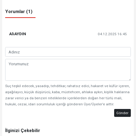
Yorumlar (1)
AliAYDIN
04.12.2025 16:45
Suç teşkil edecek, yasadışı, tehditkar, rahatsız edici, hakaret ve küfür içeren,
aşağılayıcı, küçük düşürücü, kaba, müstehcen, ahlaka aykırı, kişilik haklarına
zarar verici ya da benzeri niteliklerde içeriklerden doğan her türlü mali,
hukuki, cezai, idari sorumluluk içeriği gönderen Üye/Üyeler’e aittir.
Gönder
İlginizi Çekebilir