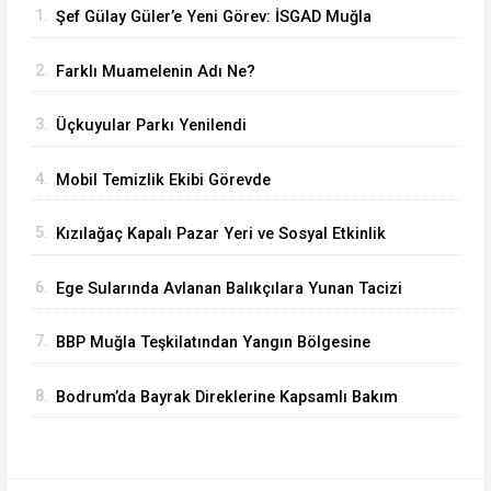
1.
Şef Gülay Güler’e Yeni Görev: İSGAD Muğla
Temsilcisi Oldu
2.
Farklı Muamelenin Adı Ne?
3.
Üçkuyular Parkı Yenilendi
4.
Mobil Temizlik Ekibi Görevde
5.
Kızılağaç Kapalı Pazar Yeri ve Sosyal Etkinlik
Alanı’nda 2. Etap Tamamlandı
6.
Ege Sularında Avlanan Balıkçılara Yunan Tacizi
Dur Durak Bilmiyor
7.
BBP Muğla Teşkilatından Yangın Bölgesine
Destek: “Yeşil Vatan Hepimizin Ortak
8.
Bodrum’da Bayrak Direklerine Kapsamlı Bakım
Emanetidir”