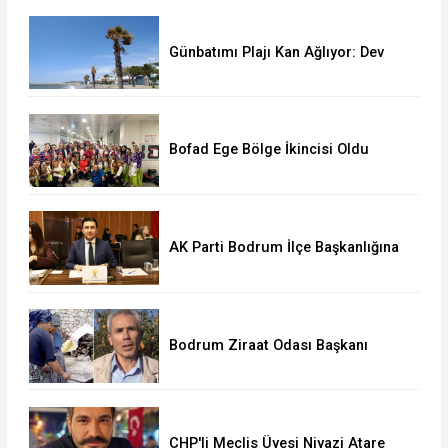
Günbatımı Plajı Kan Ağlıyor: Dev
Palmiyeler Bir Bir Kuruyor!
Bofad Ege Bölge İkincisi Oldu
AK Parti Bodrum İlçe Başkanlığına
Seha Ergene Atandı
Bodrum Ziraat Odası Başkanı
Yapay Zekâ Destekli Sahte Reklam
Mağduru
CHP'li Meclis Üyesi Niyazi Atare