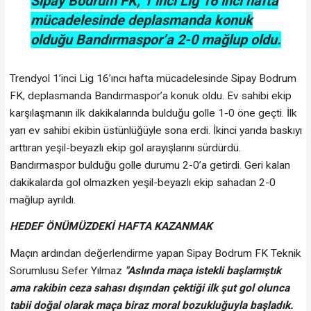
Sipay Bodrum FK, 1’inci Lig 16’ıncı hafta
mücadelesinde deplasmanda konuk
olduğu Bandırmaspor’a 2-0 mağlup oldu.
Trendyol 1’inci Lig 16’ıncı hafta mücadelesinde Sipay Bodrum
FK, deplasmanda Bandırmaspor’a konuk oldu. Ev sahibi ekip
karşılaşmanın ilk dakikalarında bulduğu golle 1-0 öne geçti. İlk
yarı ev sahibi ekibin üstünlüğüyle sona erdi. İkinci yarıda baskıyı
arttıran yeşil-beyazlı ekip gol arayışlarını sürdürdü.
Bandırmaspor bulduğu golle durumu 2-0’a getirdi. Geri kalan
dakikalarda gol olmazken yeşil-beyazlı ekip sahadan 2-0
mağlup ayrıldı.
HEDEF ÖNÜMÜZDEKİ HAFTA KAZANMAK
Maçın ardından değerlendirme yapan Sipay Bodrum FK Teknik
Sorumlusu Sefer Yılmaz
"Aslında maça istekli başlamıştık
ama rakibin ceza sahası dışından çektiği ilk şut gol olunca
tabii doğal olarak maça biraz moral bozukluğuyla başladık.