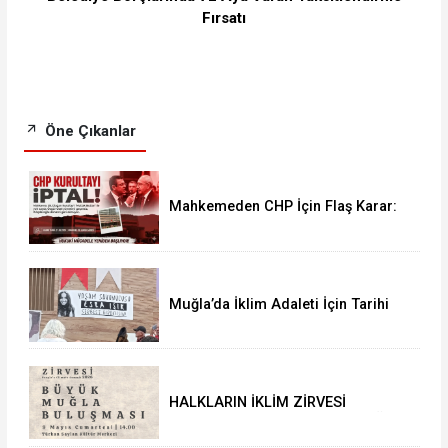
Fırsatı
Öne Çıkanlar
Mahkemeden CHP İçin Flaş Karar:
38. Olağan Kurultayı İptal Edildi
Muğla’da İklim Adaleti İçin Tarihi
Buluşma: Halkların İklim Zirvesi
Türkan Saylan’da Yapıldı
HALKLARIN İKLİM ZİRVESİ
(People’s Climate Summit) MUĞLA
BULUŞMASINA DAVET